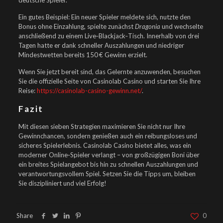
deutsche Spieler.
Ein gutes Beispiel: Ein neuer Spieler meldete sich, nutzte den
Bonus ohne Einzahlung, spielte zunächst
Dragonia
und wechselte
anschließend zu einem Live‑Blackjack‑Tisch. Innerhalb von drei
Tagen hatte er dank schneller Auszahlungen und niedriger
Mindestwetten bereits 150 € Gewinn erzielt.
Wenn Sie jetzt bereit sind, das Gelernte anzuwenden, besuchen
Sie die offizielle Seite von Casinolab Casino und starten Sie Ihre
Reise:
https://casinolab-casino-gewinn.net/
.
Fazit
Mit diesen sieben Strategien maximieren Sie nicht nur Ihre
Gewinnchancen, sondern genießen auch ein reibungsloses und
sicheres Spielerlebnis. Casinolab Casino bietet alles, was ein
moderner Online‑Spieler verlangt – von großzügigen Boni über
ein breites Spielangebot bis hin zu schnellen Auszahlungen und
verantwortungsvollem Spiel. Setzen Sie die Tipps um, bleiben
Sie diszipliniert und viel Erfolg!
Share
0