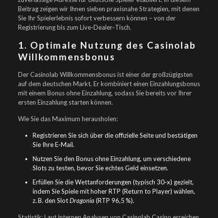
Beitrag zeigen wir Ihnen sieben praxisnahe Strategien, mit denen
Sie Ihr Spielerlebnis sofort verbessern können – von der
Registrierung bis zum Live‑Dealer‑Tisch.
1. Optimale Nutzung des Casinolab
Willkommensbonus
Der Casinolab Willkommensbonus ist einer der großzügigsten
auf dem deutschen Markt. Er kombiniert einen Einzahlungsbonus
mit einem Bonus ohne Einzahlung, sodass Sie bereits vor Ihrer
ersten Einzahlung starten können.
Wie Sie das Maximum herausholen:
Registrieren Sie sich über die offizielle Seite und bestätigen
Sie Ihre E‑Mail.
Nutzen Sie den Bonus ohne Einzahlung, um verschiedene
Slots zu testen, bevor Sie echtes Geld einsetzen.
Erfüllen Sie die Wettanforderungen (typisch 30‑x) gezielt,
indem Sie Spiele mit hoher RTP (Return to Player) wählen,
z. B. den Slot
Dragonia
(RTP 96,5 %).
Statistik: Laut internen Analysen von Casinolab Casino erreichen