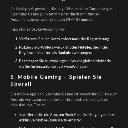
Ein häufiges Ärgernis ist die lange Wartezeit bei Auszahlungen.
Casinolab Casino punktet mit einer durchschnittlichen
Auszahlungsgeschwindigkeit von 24 – 48 Stunden.
Tipps für sofortige Auszahlungen:
Verifizieren Sie Ihr Konto sofort nach der Registrierung.
Nutzen Sie E‑Wallets wie Skrill oder Neteller, die in der
Regel schneller sind als Banküberweisungen.
Beantragen Sie Auszahlungen über die gleiche Methode,
die Sie für Einzahlungen verwendet haben.
5. Mobile Gaming – Spielen Sie
überall
Die mobile App von Casinolab Casino ist sowohl für iOS als auch
Android verfügbar und bietet das komplette Spielangebot,
inklusive Live‑Dealer.
Installieren Sie die App, um Push‑Benachrichtigungen über
exklusive Mobile‑Bonusse zu erhalten.