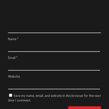
Name
*
Email
*
Website
Save my name, email, and website in this browser for the next
time I comment.