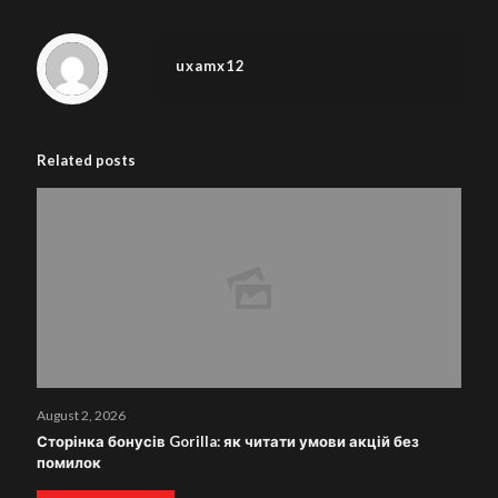
uxamx12
Related posts
August 2, 2026
Сторінка бонусів Gorilla: як читати умови акцій без
помилок