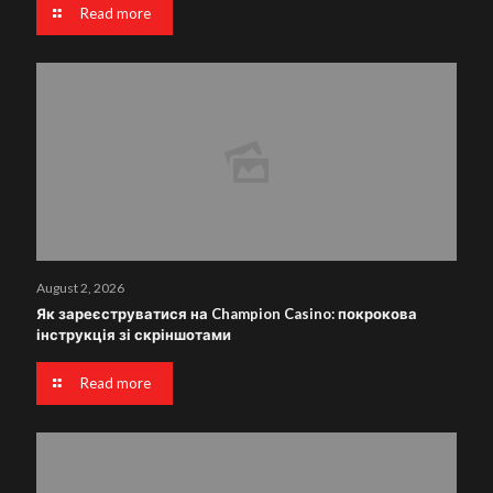
Read more
August 2, 2026
Як зареєструватися на Champion Casino: покрокова
інструкція зі скріншотами
Read more