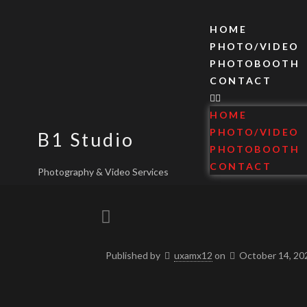
HOME
PHOTO/VIDEO
PHOTOBOOTH
CONTACT
HOME
PHOTO/VIDEO
B1 Studio
PHOTOBOOTH
CONTACT
Photography & Video Services
Published by
uxamx12
on
October 14, 20