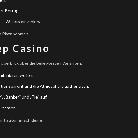
rt Betrug.
E‑Wallets einzahlen.
en Platz nehmen.
ep Casino
 Überblick über die beliebtesten Varianten:
ombinieren wollen.
d transparent und die Atmosphäre authentisch.
“, „Banker“ und „Tie“ auf.
u testen.
ennt automatisch deine
.