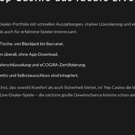
ealer‑Portfolio mit schnellen Auszahlungen, starker Lizenzierung und 
ls auch für erfahrene Spieler interessant.
Tische, von Blackjack bis Baccarat.
en überall, ohne App‑Download.
‑Verschlüsselung und eCOGRA‑Zertifizierung.
mits und Selbstausschluss sind integriert.
st, das sowohl Komfort als auch Sicherheit bietet, ist Yep Casino die k
r Live‑Dealer‑Spiele – die nächste große Gewinnchance könnte schon am