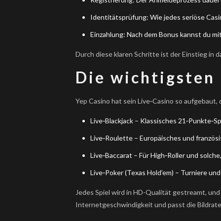
Identitätsprüfung: Wie jedes seriöse Casi
Einzahlung: Nach dem Bonus kannst du mi
Durch diese klaren Schritte ist der Einstieg in
Die wichtigsten
Yep Casino hat sein Live‑Casino so aufgebaut, 
Live‑Blackjack – Klassisches 21‑Punkte‑Spi
Live‑Roulette – Europäisches und französ
Live‑Baccarat – Für High‑Roller und solche,
Live‑Poker (Texas Hold’em) – Turniere un
Jedes Spiel wird in HD-Qualität gestreamt, un
Internetgeschwindigkeit und passt die Bildrate 