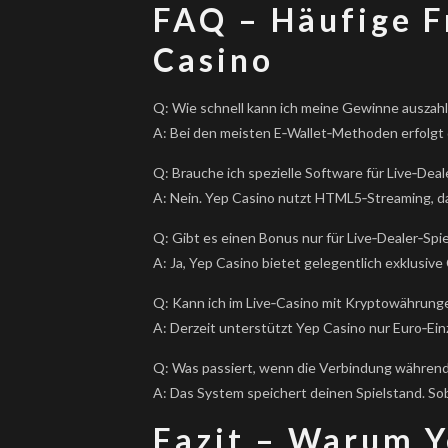
FAQ – Häufige F
Casino
Q: Wie schnell kann ich meine Gewinne auszahl
A: Bei den meisten E‑Wallet‑Methoden erfolgt
Q: Brauche ich spezielle Software für Live‑Deal
A: Nein. Yep Casino nutzt HTML5‑Streaming, da
Q: Gibt es einen Bonus nur für Live‑Dealer‑Spie
A: Ja, Yep Casino bietet gelegentlich exklusiv
Q: Kann ich im Live‑Casino mit Kryptowährung
A: Derzeit unterstützt Yep Casino nur Euro‑Ein
Q: Was passiert, wenn die Verbindung während 
A: Das System speichert deinen Spielstand. Soba
Fazit – Warum Y