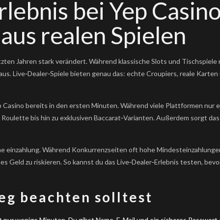
lebnis bei Yep Casino
us realen Spielen
etzten Jahren stark verändert. Während klassische Slots und Tischspiele
aus. Live‑Dealer‑Spiele bieten genau das: echte Croupiers, reale Karten 
Casino bereits in den ersten Minuten. Während viele Plattformen nur ei
ber Roulette bis hin zu exklusiven Baccarat‑Varianten. Außerdem sorgt 
hne einzahlung. Während Konkurrenzseiten oft hohe Mindesteinzahlunge
es Geld zu riskieren. So kannst du das Live‑Dealer‑Erlebnis testen, bev
eg beachten solltest
 nur wenige Minuten. Du gibst Name, E‑Mail und ein sicheres Passwort 