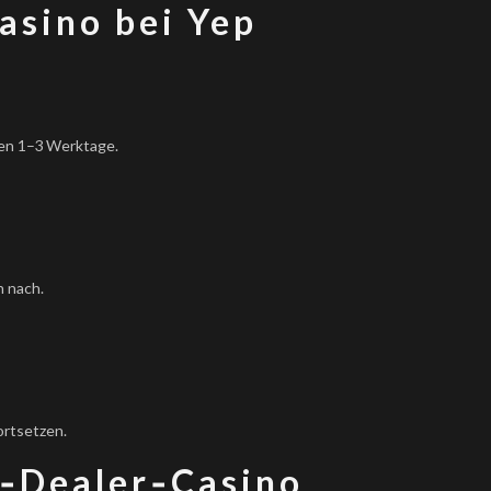
asino bei Yep
hen 1–3 Werktage.
h nach.
ortsetzen.
e‑Dealer‑Casino