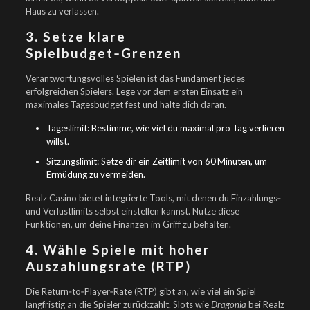
Haus zu verlassen.
3. Setze klare
Spielbudget‑Grenzen
Verantwortungsvolles Spielen ist das Fundament jedes
erfolgreichen Spielers. Lege vor dem ersten Einsatz ein
maximales Tagesbudget fest und halte dich daran.
Tageslimit: Bestimme, wie viel du maximal pro Tag verlieren
willst.
Sitzungslimit: Setze dir ein Zeitlimit von 60 Minuten, um
Ermüdung zu vermeiden.
Realz Casino bietet integrierte Tools, mit denen du Einzahlungs‑
und Verlustlimits selbst einstellen kannst. Nutze diese
Funktionen, um deine Finanzen im Griff zu behalten.
4. Wähle Spiele mit hoher
Auszahlungsrate (RTP)
Die Return‑to‑Player‑Rate (RTP) gibt an, wie viel ein Spiel
langfristig an die Spieler zurückzahlt. Slots wie
Dragonia
bei Realz