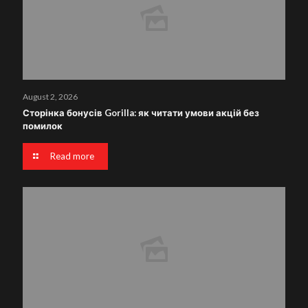
August 2, 2026
Сторінка бонусів Gorilla: як читати умови акцій без
помилок
Read more