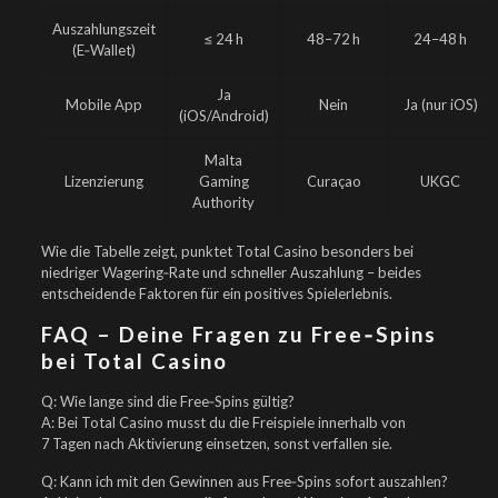
Auszahlungszeit
≤ 24 h
48–72 h
24–48 h
(E‑Wallet)
Ja
Mobile App
Nein
Ja (nur iOS)
(iOS/Android)
Malta
Lizenzierung
Gaming
Curaçao
UKGC
Authority
Wie die Tabelle zeigt, punktet Total Casino besonders bei
niedriger Wagering‑Rate und schneller Auszahlung – beides
entscheidende Faktoren für ein positives Spielerlebnis.
FAQ – Deine Fragen zu Free‑Spins
bei Total Casino
Q: Wie lange sind die Free‑Spins gültig?
A: Bei Total Casino musst du die Freispiele innerhalb von
7 Tagen nach Aktivierung einsetzen, sonst verfallen sie.
Q: Kann ich mit den Gewinnen aus Free‑Spins sofort auszahlen?