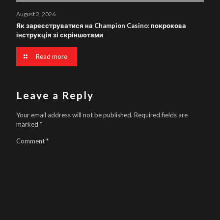
August 2, 2026
Як зареєструватися на Champion Casino: покрокова
інструкція зі скріншотами
Read more
Leave a Reply
Your email address will not be published.
Required fields are
marked
*
Comment
*