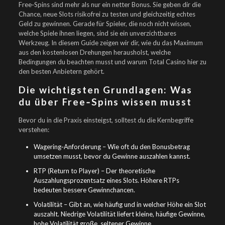
Free‑Spins sind mehr als nur ein netter Bonus. Sie geben dir die
Chance, neue Slots risikofrei zu testen und gleichzeitig echtes
Geld zu gewinnen. Gerade für Spieler, die noch nicht wissen,
welche Spiele ihnen liegen, sind sie ein unverzichtbares
Werkzeug. In diesem Guide zeigen wir dir, wie du das Maximum
aus den kostenlosen Drehungen herausholst, welche
Bedingungen du beachten musst und warum Total Casino hier zu
den besten Anbietern gehört.
Die wichtigsten Grundlagen: Was
du über Free‑Spins wissen musst
Bevor du in die Praxis einsteigst, solltest du die Kernbegriffe
verstehen:
Wagering‑Anforderung – Wie oft du den Bonusbetrag
umsetzen musst, bevor du Gewinne auszahlen kannst.
RTP (Return to Player) – Der theoretische
Auszahlungsprozentsatz eines Slots. Höhere RTPs
bedeuten bessere Gewinnchancen.
Volatilität – Gibt an, wie häufig und in welcher Höhe ein Slot
auszahlt. Niedrige Volatilität liefert kleine, häufige Gewinne,
hohe Volatilität große, seltener Gewinne.