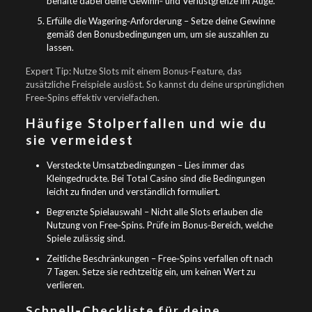
behalte dabei deine Gewinn‑ und Verlustgrenze im Auge.
Erfülle die Wagering‑Anforderung – Setze deine Gewinne
gemäß den Bonusbedingungen um, um sie auszahlen zu
lassen.
Expert Tip: Nutze Slots mit einem Bonus‑Feature, das
zusätzliche Freispiele auslöst. So kannst du deine ursprünglichen
Free‑Spins effektiv vervielfachen.
Häufige Stolperfallen und wie du
sie vermeidest
Versteckte Umsatzbedingungen – Lies immer das
Kleingedruckte. Bei Total Casino sind die Bedingungen
leicht zu finden und verständlich formuliert.
Begrenzte Spielauswahl – Nicht alle Slots erlauben die
Nutzung von Free‑Spins. Prüfe im Bonus‑Bereich, welche
Spiele zulässig sind.
Zeitliche Beschränkungen – Free‑Spins verfallen oft nach
7 Tagen. Setze sie rechtzeitig ein, um keinen Wert zu
verlieren.
Schnell‑Checkliste für deine