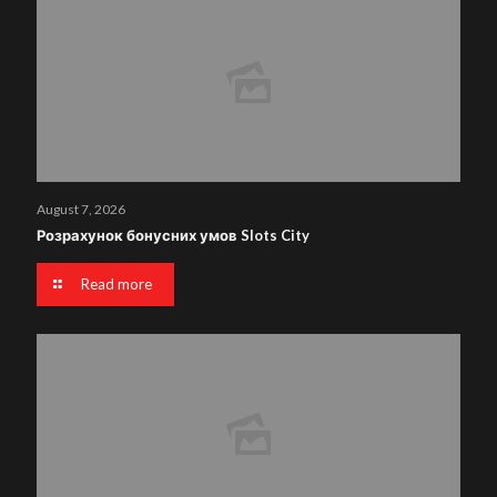
August 7, 2026
Розрахунок бонусних умов Slots City
Read more