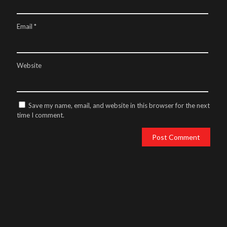
Email
*
Website
Save my name, email, and website in this browser for the next
time I comment.