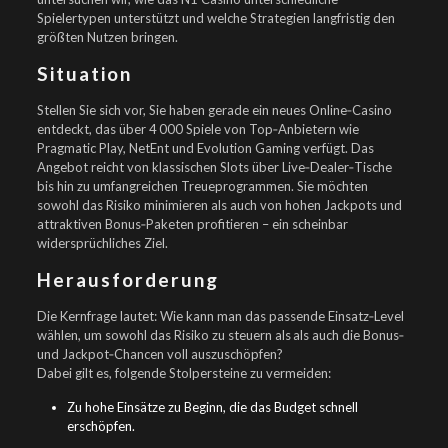
Spielertypen unterstützt und welche Strategien langfristig den
größten Nutzen bringen.
Situation
Stellen Sie sich vor, Sie haben gerade ein neues Online‑Casino
entdeckt, das über 4 000 Spiele von Top‑Anbietern wie
Pragmatic Play, NetEnt und Evolution Gaming verfügt. Das
Angebot reicht von klassischen Slots über Live‑Dealer‑Tische
bis hin zu umfangreichen Treueprogrammen. Sie möchten
sowohl das Risiko minimieren als auch von hohen Jackpots und
attraktiven Bonus‑Paketen profitieren – ein scheinbar
widersprüchliches Ziel.
Herausforderung
Die Kernfrage lautet: Wie kann man das passende Einsatz‑Level
wählen, um sowohl das Risiko zu steuern als ​als auch die Bonus‑
und Jackpot‑Chancen voll auszuschöpfen?
Dabei gilt es, folgende Stolpersteine zu vermeiden:
Zu hohe Einsätze zu Beginn, die das Budget schnell
erschöpfen.