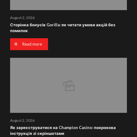
August 2, 2026
Сторінка бонусів Gorilla: як читати умови акцій без
помилок
Read more
August 2, 2026
Як зареєструватися на Champion Casino: покрокова
інструкція зі скріншотами