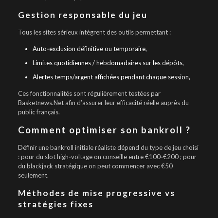
Gestion responsable du jeu
Tous les sites sérieux intègrent des outils permettant :
Auto‑exclusion définitive ou temporaire,
Limites quotidiennes / hebdomadaires sur les dépôts,
Alertes temps/argent affichées pendant chaque session,
Ces fonctionnalités sont régulièrement testées par
Basketnews.Net afin d’assurer leur efficacité réelle auprès du
public français.
Comment optimiser son bankroll ?
Définir une bankroll initiale réaliste dépend du type de jeu choisi
: pour du slot high‑voltage on conseille entre €100‑€200 ; pour
du blackjack stratégique on peut commencer avec €50
seulement.
Méthodes de mise progressive vs
stratégies fixes