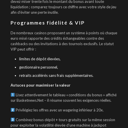
devez miser trente fois le montant du bonus avant toute
liquidation ; comparez toujours ce chiffre avec votre style de jeu
afin d’éviter une perte inutile.
Programmes fidélité & VIP
De nombreux casinos proposent un système à points où chaque
euro misé rapporte des crédits échangeables contre des
cashbacks ou des invitations à des tournois exclusifs. Le statut
VIP peut offrir :
limites de dépôt élevées,
gestionnaire personnel,
retraits accélérés sans frais supplémentaires.
Astuces pour maximiser la valeur
Lisez attentivement le tableau « conditions du bonus » affiché
sur Basketnews.Net – il résume souvent les exigences réelles.
Privilégiez les offres avec un wagering inférieur à 20x.
Combinez bonus dépôt + tours gratuits sur la même session
pour exploiter la volatilité élevée d’une machine à jackpot