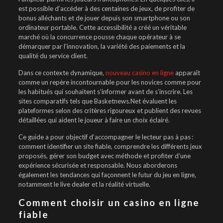
est possible d’accéder à des centaines de jeux, de profiter de
bonus alléchants et de jouer depuis son smartphone ou son
ordinateur portable. Cette accessibilité a créé un véritable
marché où la concurrence pousse chaque opérateur à se
démarquer par l’innovation, la variété des paiements et la
qualité du service client.
Dans ce contexte dynamique,
nouveau casino en ligne
apparaît
comme un repère incontournable pour les novices comme pour
les habitués qui souhaitent s’informer avant de s’inscrire. Les
sites comparatifs tels que Basketnews.Net évaluent les
plateformes selon des critères rigoureux et publient des revues
détaillées qui aident le joueur à faire un choix éclairé.
Ce guide a pour objectif d’accompagner le lecteur pas à pas :
comment identifier un site fiable, comprendre les différents jeux
proposés, gérer son budget avec méthode et profiter d’une
expérience sécurisée et responsable. Nous aborderons
également les tendances qui façonnent le futur du jeu en ligne,
notamment le live dealer et la réalité virtuelle.
Comment choisir un casino en ligne
fiable