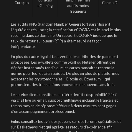
Curaçao
simplifiée mais
Curaçao
Casino D
eGaming
audits moins
fréquents
Les audits RNG (Random Number Generator) garantissent
l’équité des résultats ; la certification eCOGRA est le label le plus
reconnu dans ce domaine. Un rapport eCOGRA indique que le
taux de retour au joueur (RTP) a été mesuré de façon
indépendante.
En plus du cadre légal, il faut vérifier les méthodes de paiement
proposées. Les e‑wallets comme Skrill ou Neteller offrent des
dépôts instantanés tandis que les cartes bancaires restent la
norme pour les retraits rapides. De plus en plus de plateformes
acceptent les cryptomonnaies – Bitcoin ou Ethereum – qui
permettent des transactions anonymes et souvent sans frais.
Le service client constitue un critère décisif : disponibilité 24/7
via chat live ou email, support multilingue incluant le français et
temps moyen de réponse inférieur à deux minutes sont gages
d’un accompagnement professionnel.
Enfin, consultez les avis des joueurs sur des forums spécialisés et
sur Basketnews.Net qui agrège les retours d’expérience afin