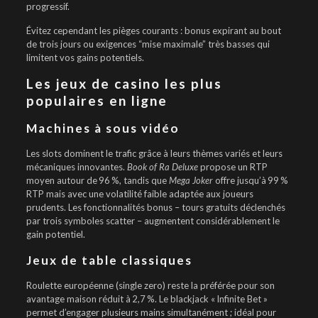
progressif.
Évitez cependant les pièges courants : bonus expirant au bout
de trois jours ou exigences “mise maximale” très basses qui
limitent vos gains potentiels.
Les jeux de casino les plus
populaires en ligne
Machines à sous vidéo
Les slots dominent le trafic grâce à leurs thèmes variés et leurs
mécaniques innovantes.
Book of Ra Deluxe
propose un RTP
moyen autour de 96 %, tandis que
Mega Joker
offre jusqu’à 99 %
RTP mais avec une volatilité faible adaptée aux joueurs
prudents. Les fonctionnalités bonus – tours gratuits déclenchés
par trois symboles scatter – augmentent considérablement le
gain potentiel.
Jeux de table classiques
Roulette européenne (single zero) reste la préférée pour son
avantage maison réduit à 2,7 %. Le blackjack « Infinite Bet »
permet d’engager plusieurs mains simultanément ; idéal pour