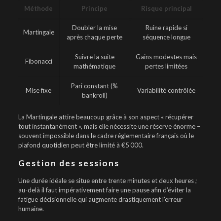
Méthode
Principe
Risque principal
Doubler la mise
Ruine rapide si
Martingale
après chaque perte
séquence longue
Suivre la suite
Gains modestes mais
Fibonacci
mathématique
pertes limitées
Pari constant (%
Mise fixe
Variabilité contrôlée
bankroll)
La Martingale attire beaucoup grâce à son aspect « récupérer
tout instantanément », mais elle nécessite une réserve énorme –
souvent impossible dans le cadre réglementaire français où le
plafond quotidien peut être limité à €5 000.
Gestion des sessions
Une durée idéale se situe entre trente minutes et deux heures ;
au-delà il faut impérativement faire une pause afin d’éviter la
fatigue décisionnelle qui augmente drastiquement l’erreur
humaine.