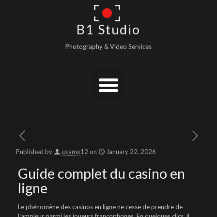
B1 Studio
Photography & Video Services
Published by
uxamx12
on
January 22, 2026
Guide complet du casino en
ligne
Le phénomène des casinos en ligne ne cesse de prendre de
l’ampleur parmi les joueurs francophones. En quelques clics, il